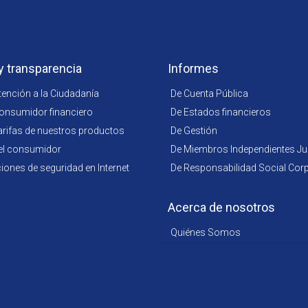
y transparencia
Informes
tención a la Ciudadanía
De Cuenta Pública
consumidor financiero
De Estados financieros
arifas de nuestros productos
De Gestión
el consumidor
De Miembros Independientes Jun
nes de seguridad en Internet
De Responsabilidad Social Corp
Acerca de nosotros
Quiénes Somos