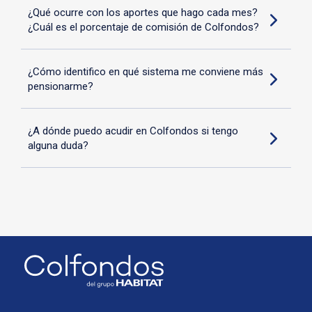
¿Qué ocurre con los aportes que hago cada mes?
¿Cuál es el porcentaje de comisión de Colfondos?
Aquí puedes visualizar el informe completo
¿Cómo identifico en qué sistema me conviene más
pensionarme?
• 11,5% van a la cuenta de ahorro individual de
¿A dónde puedo acudir en Colfondos si tengo
cada afiliado
alguna duda?
• 1,5% van al Fondo de Garantías de Pensión
Mínima
• 2,03% se destina al seguro previsional (Prima
Seguro De Invalidez y Sobrevivencia)
• 0,97% corresponde al porcentaje de comisión
durante el 2024 de nuestra AFP