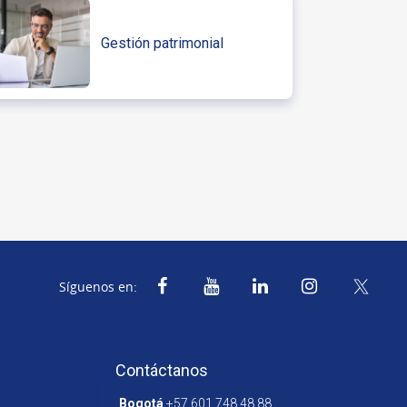
Gestión patrimonial
Síguenos en:
Contáctanos
Bogotá
+57 601 748 48 88