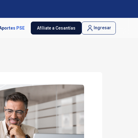
Ingresar
Aportes PSE
Afíliate a Cesantías