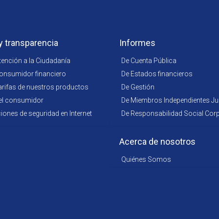
y transparencia
Informes
tención a la Ciudadanía
De Cuenta Pública
consumidor financiero
De Estados financieros
arifas de nuestros productos
De Gestión
el consumidor
De Miembros Independientes Jun
nes de seguridad en Internet
De Responsabilidad Social Corp
Acerca de nosotros
Quiénes Somos