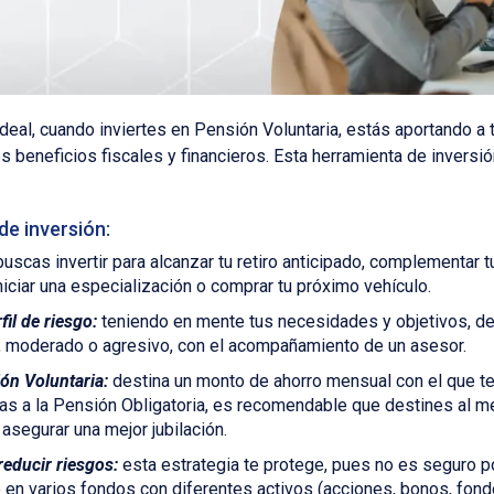
deal, cuando inviertes en Pensión Voluntaria, estás aportando a t
s beneficios fiscales y financieros. Esta herramienta de inversi
de inversión:
uscas invertir para alcanzar tu retiro anticipado, complementar tu
niciar una especialización o comprar tu próximo vehículo.
il de riesgo:
teniendo en mente tus necesidades y objetivos, def
dor, moderado o agresivo, con el acompañamiento de un asesor.
ón Voluntaria:
destina un monto de ahorro mensual con el que te
tas a la Pensión Obligatoria, es recomendable que destines al 
asegurar una mejor jubilación.
reducir riesgos:
esta estrategia te protege, pues no es seguro po
o en varios fondos con diferentes activos (acciones, bonos, fond