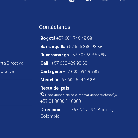
Contáctanos
Bogotá
+57 601 748 48 88
Barranquilla
+57 605 386 98 88
Bucaramanga
+57 607 698 58 88
ta Directiva
Cali
- +57 602 489 98 88
orativa
Cartagena
+57 605 694 98 88
Medellín
+57 604 604 28 88
Resto del país
Línea disponible para marcar desde teléfono fijo
+57 01 8000 5 10000
Dirección
- Calle 67 N° 7 - 94, Bogotá,
Colombia