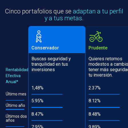
Cinco portafolios que se
adaptan a tu perfil
y a tus metas.
Conservador
Prudente
Buscas seguridad y
Quieres retornos
tranquilidad en tus
modestos a cambio
inversiones
tener más segurida
Rentabilidad
tu inversión.
Efectiva
Anual*
1,48%
2.37%
Último mes
5.95%
8.12%
Último año
8.47%
8.48%
Últimos dos
años
7.95%
9.89%