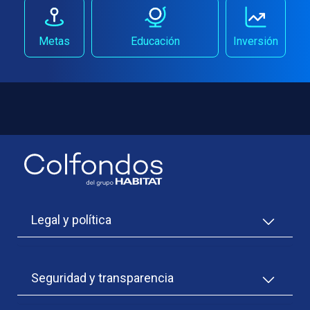
Metas
Educación
Inversión
Legal y política
Código de conducta
Código de conducta del proveedor
Seguridad y transparencia
Edictos
Inversión de Fondos