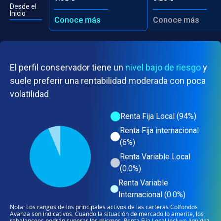
Desde el
Inicio
Conoce más
Conoce más
El perfil conservador tiene un
nivel bajo de riesgo
y
suele preferir una rentabilidad moderada con poca
volatilidad
Renta Fija Local (94%)
Renta Fija internacional
(6%)
Renta Variable Local
(0.0%)
Renta Variable
Internacional (0.0%)
Nota: Los rangos de los principales activos de las carteras Colfondos
Avanza son indicativos. Cuando la situación de mercado lo amerite, los
rebalanceos podrán superar los mismos. Renta Fija Local incluye liquidez.