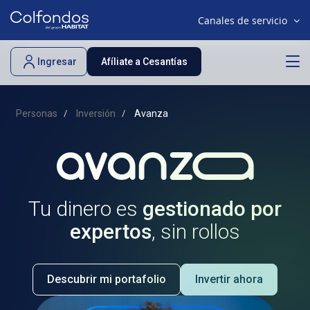
Canales de servicio
.
Ingresar
Afíliate a Cesantías
Personas
Inversión
Avanza
.
Tu dinero es
gestionado por
expertos
, sin rollos
Descubrir mi portafolio
Invertir ahora