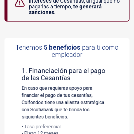
intereses de Cesantías, al igual que no
pagarlas a tiempo,
te generará
sanciones
.
Tenemos
5 beneficios
para ti como
empleador
Previous
Next
2. Acompañamiento y
asesoría especializada
Nuestro equipo de Directores de Clientes
Corporativos cuentan con experiencia y
conocimiento para resolver cualquier
inquietud y asesorarte de acuerdo a tus
características y necesidades en la
gestión de Cesantías de tus empleados.