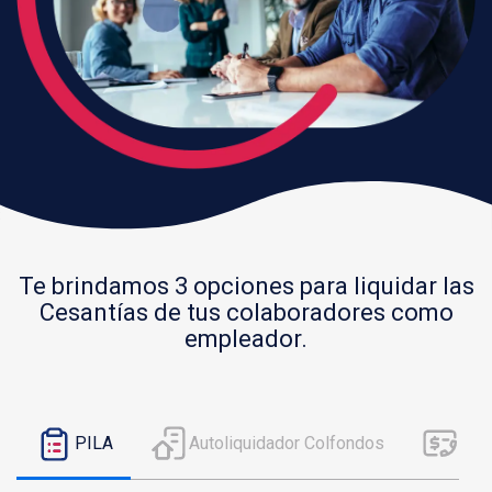
Te brindamos 3 opciones para liquidar las
Cesantías de tus colaboradores como
empleador.
Autoliquidador Colfondos
Fon
PILA