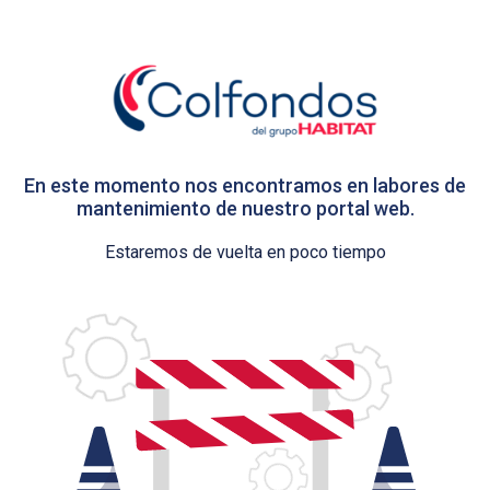
En este momento nos encontramos en labores
de
mantenimiento de nuestro portal web.
Estaremos de vuelta en poco tiempo