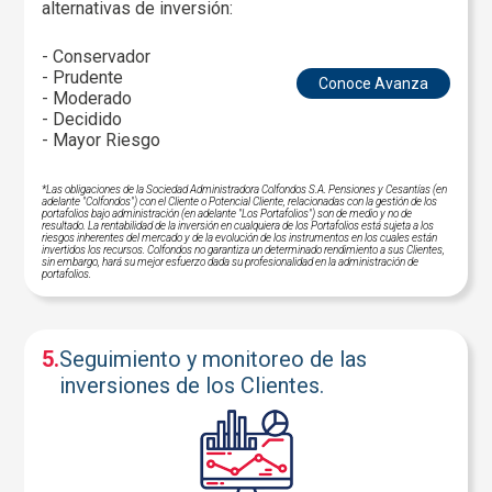
alternativas de inversión:
- Conservador
- Prudente
Conoce Avanza
- Moderado
- Decidido
- Mayor Riesgo
*Las obligaciones de la Sociedad Administradora Colfondos S.A. Pensiones y Cesantías (en
adelante "Colfondos") con el Cliente o Potencial Cliente, relacionadas con la gestión de los
portafolios bajo administración (en adelante "Los Portafolios") son de medio y no de
resultado. La rentabilidad de la inversión en cualquiera de los Portafolios está sujeta a los
riesgos inherentes del mercado y de la evolución de los instrumentos en los cuales están
invertidos los recursos. Colfondos no garantiza un determinado rendimiento a sus Clientes,
sin embargo, hará su mejor esfuerzo dada su profesionalidad en la administración de
portafolios.
5.
Seguimiento y monitoreo de las
inversiones de los Clientes.